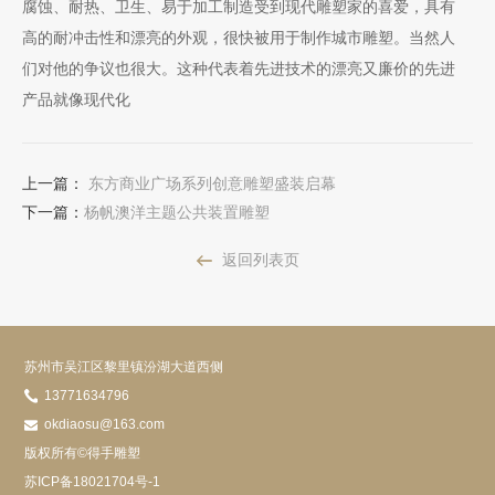
腐蚀、耐热、卫生、易于加工制造受到现代雕塑家的喜爱，具有
高的耐冲击性和漂亮的外观，很快被用于制作城市雕塑。当然人
们对他的争议也很大。这种代表着先进技术的漂亮又廉价的先进
产品就像现代化
上一篇：
东方商业广场系列创意雕塑盛装启幕
下一篇：
杨帆澳洋主题公共装置雕塑
返回列表页
苏州市吴江区黎里镇汾湖大道西侧
13771634796
okdiaosu@163.com
版权所有©得手雕塑
苏ICP备18021704号-1